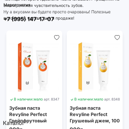
Мероприятия
эмали, снижая чувствительность зубов.
Ну а вкусами вы будете просто очарованы! Полезные
+7 (995) 147-17-07
вкусняшки, кстати, уже в продаже!
В наличии:
мало
арт. 8347
В наличии:
мало
арт. 8348
Зубная паста
Зубная паста
Revyline Perfect
Revyline Perfect
Грейпфрутовый
Грушевый джем, 100
Каталог
джем, 100 г
г