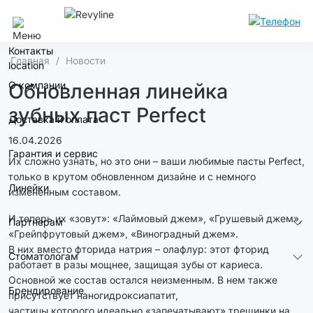
Воронеж
Контакты
Главная
Новости
О компании
Обновленная линейка
зубных паст Perfect
Доставка и оплата
16.04.2026
Гарантия и сервис
Их сложно узнать, но это они – ваши любимые пасты Perfect,
только в крутом обновленном дизайне и с немного
Линейки
измененным составом.
И теперь их «зовут»: «Лаймовый джем», «Грушевый джем»,
Партнерам
«Грейпфрутовый джем», «Виноградный джем».
В них вместо фторида натрия – олафлур: этот фторид
Стоматологам
работает в разы мощнее, защищая зубы от кариеса.
Основной же состав остался неизменным. В нем также
Брендирование
присутствует наногидроксиапатит,
частицы которого идеально «запечатывают» трещинки на