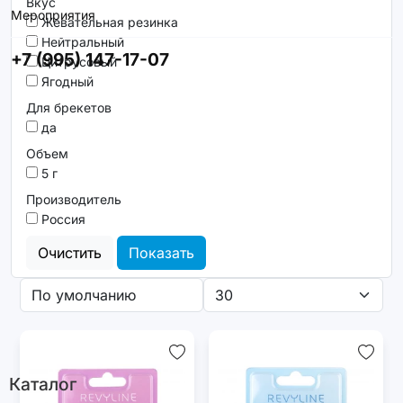
Вкус
Мероприятия
Жевательная резинка
Нейтральный
+7 (995) 147-17-07
Цитрусовый
Ягодный
Для брекетов
да
Объем
5 г
Производитель
Россия
Очистить
Показать
Каталог