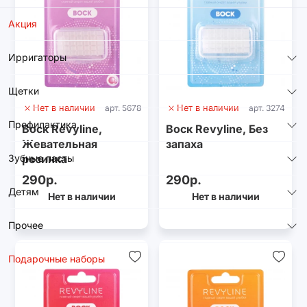
Акция
Ирригаторы
Щетки
Нет в наличии
арт. 5678
Нет в наличии
арт. 3274
Профилактика
Воск Revyline,
Воск Revyline, Без
Жевательная
запаха
резинка
Зубные пасты
290р.
290р.
Детям
Нет в наличии
Нет в наличии
Прочее
Подарочные наборы