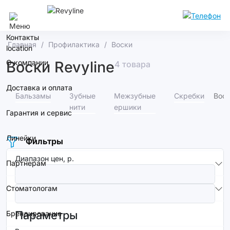
Воронеж
Контакты
Главная
Профилактика
Воски
О компании
Воски Revyline
4 товара
Доставка и оплата
Бальзамы
Зубные
Межзубные
Скребки
Вос
нити
ершики
Гарантия и сервис
Линейки
Фильтры
Диапазон цен, р.
Партнерам
Стоматологам
Параметры
Брендирование