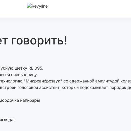
ет говорить!
зубную щетку RL 095.
ы ей очень к лицу.
 технологию "Микровиброзвук" со сдержанной амплитудой колеб
 встроен голосовой ассистент, который подсказывает порядок д
 мордочка капибары
згляда!