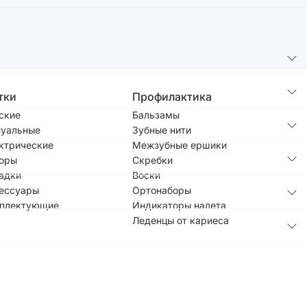
тки
Профилактика
ские
Бальзамы
уальные
Зубные нити
ктрические
Межзубные ершики
оры
Скребки
адки
Воски
ессуары
Ортонаборы
плектующие
Индикаторы налета
Леденцы от кариеса