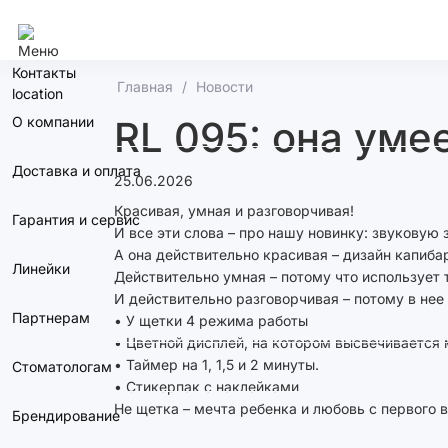
Воронеж
Контакты
Главная
Новости
О компании
RL 095: она уме
Доставка и оплата
25.06.2026
Красивая, умная и разговорчивая!
Гарантия и сервис
И все эти слова – про нашу новинку: звуковую 
А она действительно красивая – дизайн капибар
Линейки
Действительно умная – потому что использует
И действительно разговорчивая – потому в нее
Партнерам
• У щетки 4 режима работы
• Цветной дисплей, на котором высвечивается
• Таймер на 1, 1,5 и 2 минуты.
Стоматологам
• Стикерпак с наклейками
Не щетка – мечта ребенка и любовь с первого в
Брендирование