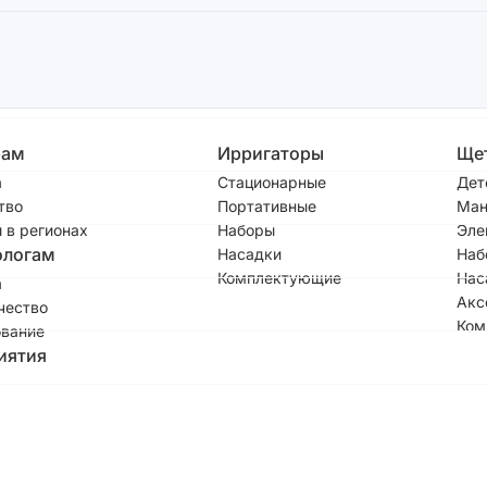
рам
Ирригаторы
Ще
а
Стационарные
Дет
тво
Портативные
Ман
 в регионах
Наборы
Эле
ологам
Насадки
Наб
Комплектующие
Нас
а
Акс
чество
Ком
вание
иятия