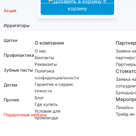
В
корзину
Акция
Ирригаторы
Щетки
О компании
Партне
О нас
Заявка н
Профилактика
Контакты
партнерс
Реквизиты
Партнеры
Зубные пасты
Стомат
Политика
конфиденциальности
Заявка н
Гарантия и сервис
Детям
сотрудни
Новости
Брендиро
Блог
Меропр
Прочее
Где купить
Линейки
Условия для
Трейд ин
Подарочные наборы
промокода