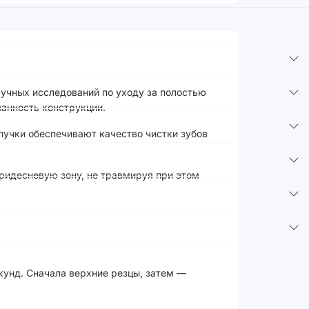
учных исследований по уходу за полостью
манность конструкции.
пучки обеспечивают качество чистки зубов
ридесневую зону, не травмируя при этом
кунд. Сначала верхние резцы, затем —