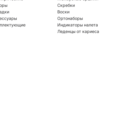
оры
Скребки
адки
Воски
ессуары
Ортонаборы
плектующие
Индикаторы налета
Леденцы от кариеса