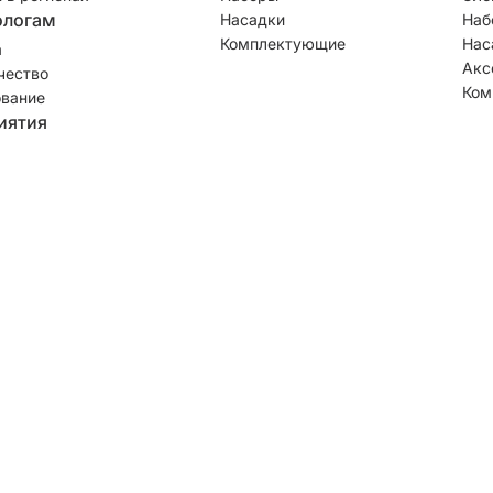
ологам
Насадки
Наб
Комплектующие
Нас
а
Акс
чество
Ком
вание
иятия