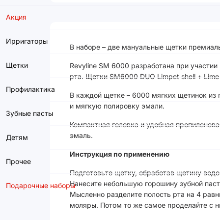
Акция
Ирригаторы
В наборе – две мануальные щетки премиаль
Щетки
Revyline SM 6000 разработана при участи
рта. Щетки SM6000 DUO Limpet shell + Lim
Профилактика
В каждой щетке – 6000 мягких щетинок из 
и мягкую полировку эмали.
Зубные пасты
Компактная головка и удобная пропиленова
эмаль.
Детям
Инструкция по применению
Прочее
Подготовьте щетку, обработав щетину вод
Нанесите небольшую горошину зубной паст
Подарочные наборы
Мысленно разделите полость рта на 4 равн
моляры. Потом то же самое проделайте с 