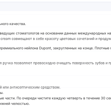
ного качества.
и ведущих стоматологов на основании данных международных на
e cream совмещают в себе красоту цветовых сочетаний и проду
премиального нейлона Dupont, закругленных на конце. Плотные 
я ручка позволяют превосходно очищать поверхность зубов и п
ой или антисептическим средством.
ы.
ые части. По очереди чистите каждую четверть в течение 30 се
нижней челюстью.