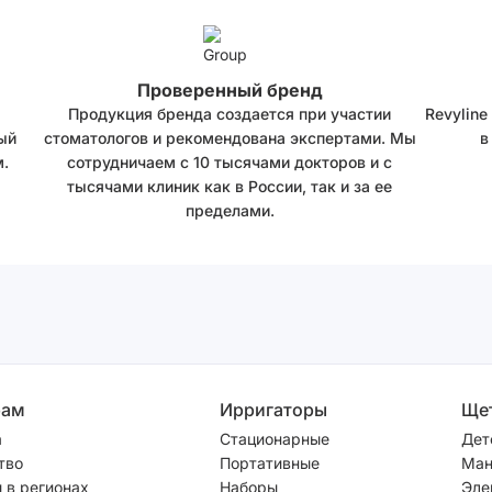
Проверенный бренд
Продукция бренда создается при участии
Revyline
ый
стоматологов и рекомендована экспертами. Мы
в
.
сотрудничаем с 10 тысячами докторов и с
тысячами клиник как в России, так и за ее
пределами.
рам
Ирригаторы
Ще
а
Стационарные
Дет
тво
Портативные
Ман
 в регионах
Наборы
Эле