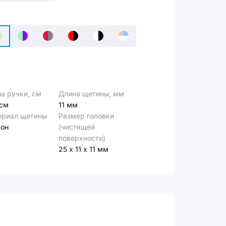
а ручки, см
Длина щетины, мм
 см
11 мм
ериал щетины
Размер головки
лон
(чистящей
поверхности)
25 х 11 х 11 мм