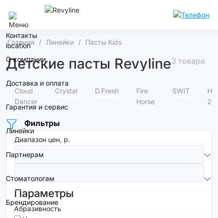
Воронеж
Контакты
Главная
Линейки
Пасты Kids
О компании
Детские пасты Revyline
3 товара
Доставка и оплата
Cloud
Crystal
D.Fresh
Fire
SWIT
Но
Dancer
Horse
20
Гарантия и сервис
Фильтры
Линейки
Диапазон цен, р.
Партнерам
Стоматологам
Параметры
Брендирование
Абразивность