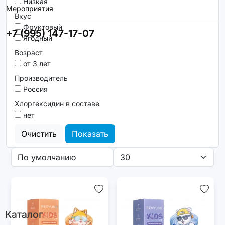
Низкая
Мероприятия
Вкус
Фруктовый
+7 (995) 147-17-07
Ягодный
Возраст
от 3 лет
Производитель
Россия
Хлоргексидин в составе
нет
Очистить
Показать
Каталог