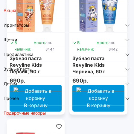
Акция
Ирригаторы
Щетки
В
много
арт.
В
много
арт.
наличии:
8444
наличии:
8442
Профилактика
Зубная паста
Зубная паста
Revyline Kids
Revyline Kids
Зубные пасты
Персик, 60 г
Черника, 60 г
690р.
690р.
Детям
Прочее
В корзину
В корзину
Подарочные наборы