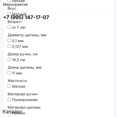
Низкая
Мероприятия
Вкус
Мятный
+7 (995) 147-17-07
Возраст
от 7 лет
Диаметр щетины, мм
0,1 мм
0,127 мм
Длина ручки, см
16,5 см
Длина щетины, мм
11 мм
Жесткость
Мягкая
Материал ручки
Полипропилен
Материал щетины
Каталог
Нейлон