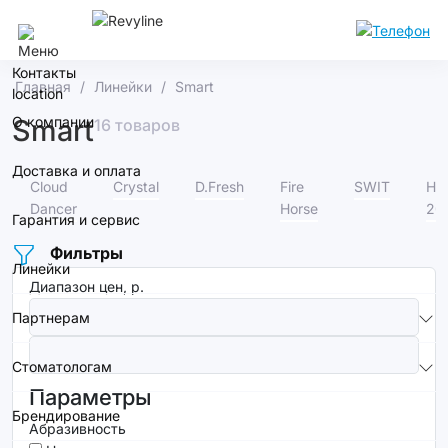
Воронеж
Контакты
Главная
Линейки
Smart
О компании
Smart
16 товаров
Доставка и оплата
Cloud
Crystal
D.Fresh
Fire
SWIT
Но
Dancer
Horse
20
Гарантия и сервис
Фильтры
Линейки
Диапазон цен, р.
Партнерам
Стоматологам
Параметры
Брендирование
Абразивность