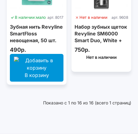
В наличии:
мало
арт. 8017
Нет в наличии
арт. 9608
Зубная нить Revyline
Набор зубных щеток
SmartFloss
Revyline SM6000
невощеная, 50 шт.
Smart Duo, White +
Black
490р.
750р.
Нет в наличии
В корзину
Показано с 1 по 16 из 16 (всего 1 страниц)