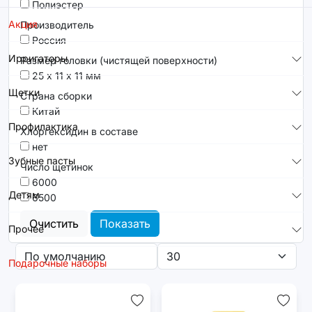
Полиэстер
Акция
Производитель
Россия
Ирригаторы
Размер головки (чистящей поверхности)
25 х 11 х 11 мм
Щетки
Страна сборки
Китай
Профилактика
Хлоргексидин в составе
нет
Зубные пасты
Число щетинок
6000
Детям
6500
Очистить
Показать
Прочее
Подарочные наборы