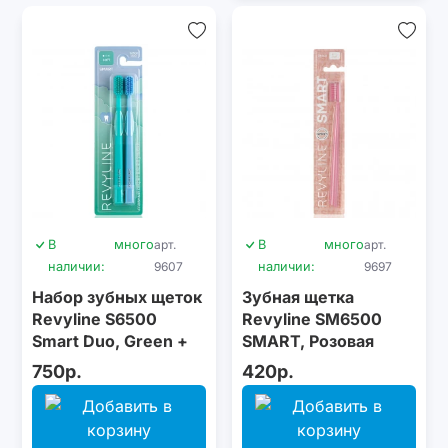
В
много
арт.
В
много
арт.
наличии:
9607
наличии:
9697
Набор зубных щеток
Зубная щетка
Revyline S6500
Revyline SM6500
Smart Duo, Green +
SMART, Розовая
Blue
750р.
420р.