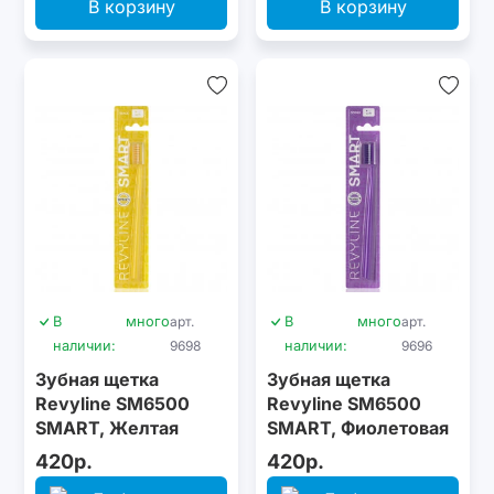
В корзину
В корзину
В
много
арт.
В
много
арт.
наличии:
9698
наличии:
9696
Зубная щетка
Зубная щетка
Revyline SM6500
Revyline SM6500
SMART, Желтая
SMART, Фиолетовая
420р.
420р.