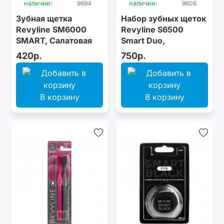
наличии:
9694
наличии:
9606
Зубная щетка
Набор зубных щеток
Revyline SM6000
Revyline S6500
SMART, Салатовая
Smart Duo,
White/Pink +
420р.
750р.
White/Blue
В корзину
В корзину