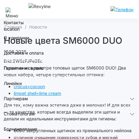
Воронеж
Контакты
Главная
Новости
О компании
Новые цвета SM6000 DUO
17.06.2025
Доставка и оплата
Erid:2W5zFJPe2Ec
Пополнение в палитре топовых щеток SM6000 DUO! Два
Гарантия и сервис
новых набора, четыре суперстильных оттенка:
Линейки
crocus+cocoon
limpet shell+lime cream
Партнерам
Для тех, кому важна эстетика даже в мелочах! И для всех
— те качества, которые всегда выделяли эти щетки и
Стоматологам
делали их идеальными инструментами для гигиены:
Брендирование
6000 закругленных щетинок из премиального нейлона
отличное очищение поверхности зубов и мягкий