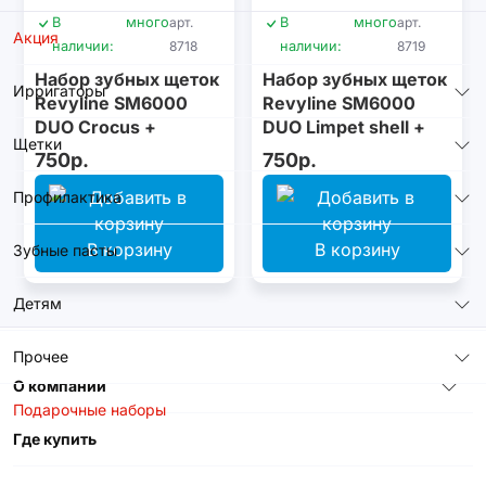
В
много
арт.
В
много
арт.
Акция
наличии:
8718
наличии:
8719
Набор зубных щеток
Набор зубных щеток
Ирригаторы
Revyline SM6000
Revyline SM6000
DUO Сrocus +
DUO Limpet shell +
Щетки
Сocoon
Lime cream
750р.
750р.
Профилактика
В корзину
В корзину
Зубные пасты
Детям
Прочее
О компании
Подарочные наборы
Где купить